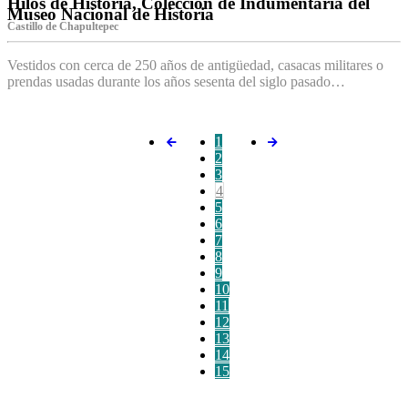
Hilos de Historia, Colección de Indumentaria del
Museo Nacional de Historia
Castillo de Chapultepec
Vestidos con cerca de 250 años de antigüedad, casacas militares o
prendas usadas durante los años sesenta del siglo pasado…
1
2
3
4
5
6
7
8
9
10
11
12
13
14
15