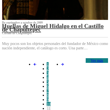
De septiembre a octubre de 2009
Huellas de Miguel Hidalgo en el Castillo
de Chapultepec
Castillo de Chapultepec
Muy pocos son los objetos personales del fundador de México como
nación independiente, el catálogo es corto. Una parte…
Ver más
1
2
3
4
5
6
7
8
9
10
11