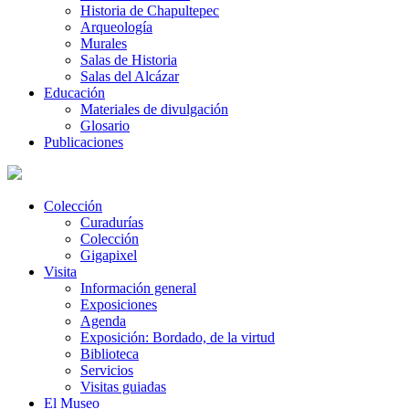
Historia de Chapultepec
Arqueología
Murales
Salas de Historia
Salas del Alcázar
Educación
Materiales de divulgación
Glosario
Publicaciones
Colección
Curadurías
Colección
Gigapixel
Visita
Información general
Exposiciones
Agenda
Exposición: Bordado, de la virtud
Biblioteca
Servicios
Visitas guiadas
El Museo