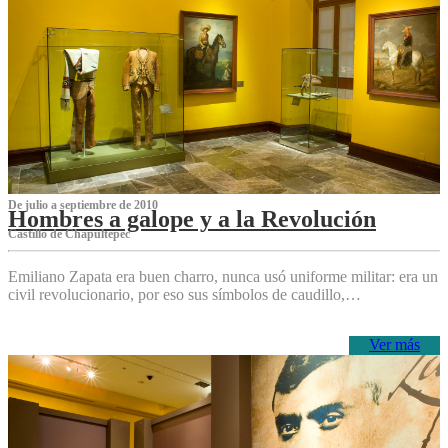
De julio a septiembre de 2010
Hombres a galope y a la Revolución
Castillo de Chapultepec
Emiliano Zapata era buen charro, nunca usó uniforme militar: era un
civil revolucionario, por eso sus símbolos de caudillo,…
Ver más