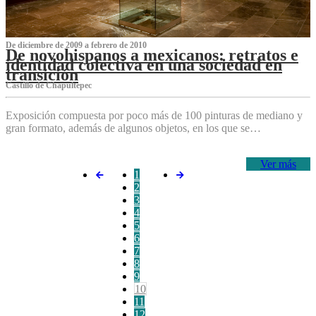
De diciembre de 2009 a febrero de 2010
De novohispanos a mexicanos: retratos e
identidad colectiva en una sociedad en
transición
Castillo de Chapultepec
Exposición compuesta por poco más de 100 pinturas de mediano y
gran formato, además de algunos objetos, en los que se…
Ver más
1
2
3
4
5
6
7
8
9
10
11
12