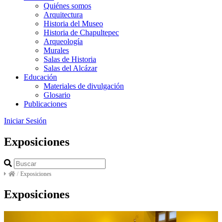
Quiénes somos
Arquitectura
Historia del Museo
Historia de Chapultepec
Arqueología
Murales
Salas de Historia
Salas del Alcázar
Educación
Materiales de divulgación
Glosario
Publicaciones
Iniciar Sesión
Exposiciones
/
Exposiciones
Exposiciones