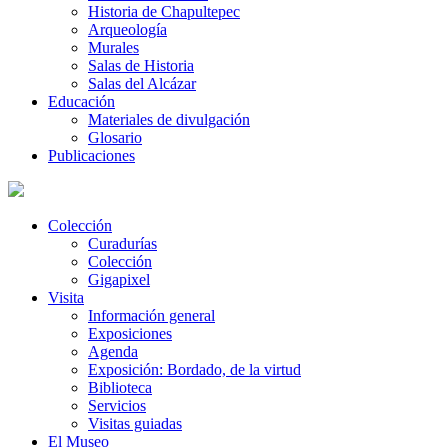
Historia de Chapultepec
Arqueología
Murales
Salas de Historia
Salas del Alcázar
Educación
Materiales de divulgación
Glosario
Publicaciones
Colección
Curadurías
Colección
Gigapixel
Visita
Información general
Exposiciones
Agenda
Exposición: Bordado, de la virtud
Biblioteca
Servicios
Visitas guiadas
El Museo