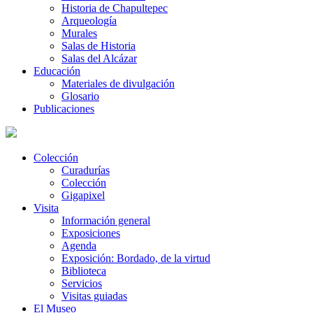
Historia de Chapultepec
Arqueología
Murales
Salas de Historia
Salas del Alcázar
Educación
Materiales de divulgación
Glosario
Publicaciones
Colección
Curadurías
Colección
Gigapixel
Visita
Información general
Exposiciones
Agenda
Exposición: Bordado, de la virtud
Biblioteca
Servicios
Visitas guiadas
El Museo