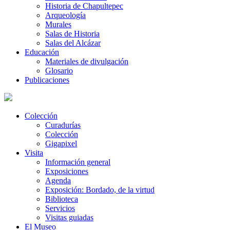
Historia de Chapultepec
Arqueología
Murales
Salas de Historia
Salas del Alcázar
Educación
Materiales de divulgación
Glosario
Publicaciones
Colección
Curadurías
Colección
Gigapixel
Visita
Información general
Exposiciones
Agenda
Exposición: Bordado, de la virtud
Biblioteca
Servicios
Visitas guiadas
El Museo