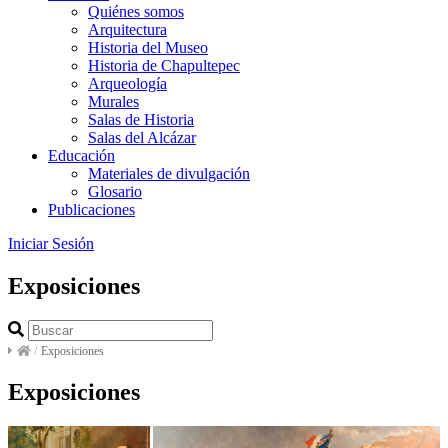
Quiénes somos
Arquitectura
Historia del Museo
Historia de Chapultepec
Arqueología
Murales
Salas de Historia
Salas del Alcázar
Educación
Materiales de divulgación
Glosario
Publicaciones
Iniciar Sesión
Exposiciones
/
Exposiciones
Exposiciones