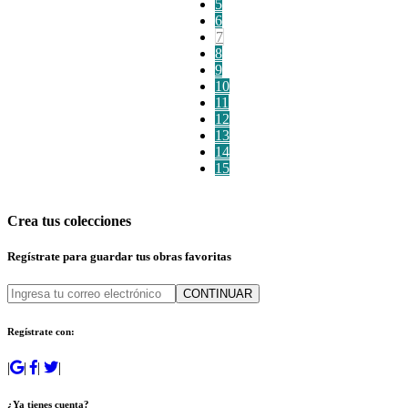
5
6
7
8
9
10
11
12
13
14
15
Crea tus colecciones
Regístrate para guardar tus obras favoritas
CONTINUAR
Regístrate con:
|
|
|
|
¿Ya tienes cuenta?