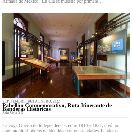
Armada de México. En ella se muestra por primera…
SEPTIEMBRE, 2021 A ENERO, 2022
Pabellón Conmemorativo, Ruta Itinerante de
Banderas Históricas
Sala Siglo XX
La larga Guerra de Independencia, entre 1810 y 1821, creó un
conjunto de símbolos de identidad como estandartes, banderas…