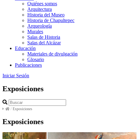
Quiénes somos
Arquitectura
Historia del Museo
Historia de Chapultepec
Arqueología
Murales
Salas de Historia
Salas del Alcázar
Educación
Materiales de divulgación
Glosario
Publicaciones
Iniciar Sesión
Exposiciones
/
Exposiciones
Exposiciones