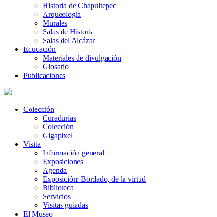
Historia de Chapultepec
Arqueología
Murales
Salas de Historia
Salas del Alcázar
Educación
Materiales de divulgación
Glosario
Publicaciones
Colección
Curadurías
Colección
Gigapixel
Visita
Información general
Exposiciones
Agenda
Exposición: Bordado, de la virtud
Biblioteca
Servicios
Visitas guiadas
El Museo