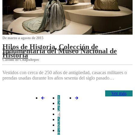
De marzo a agosto de 2015
Hilos de Historia, Colección de
Indumentaria del Museo Nacional de
Historia
Castillo de Chapultepec
Vestidos con cerca de 250 años de antigüedad, casacas militares o
prendas usadas durante los años sesenta del siglo pasado…
Ver más
1
2
3
4
5
6
7