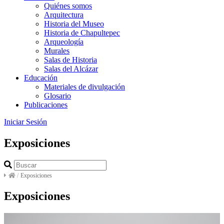
Quiénes somos
Arquitectura
Historia del Museo
Historia de Chapultepec
Arqueología
Murales
Salas de Historia
Salas del Alcázar
Educación
Materiales de divulgación
Glosario
Publicaciones
Iniciar Sesión
Exposiciones
/
Exposiciones
Exposiciones