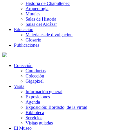
Historia de Chapultepec
Arqueología
Murales
Salas de Historia
Salas del Alcázar
Educación
Materiales de divulgación
Glosario
Publicaciones
Colección
Curadurías
Colección
Gigapixel
Visita
Información general
Exposiciones
Agenda
Exposición: Bordado, de la virtud
Biblioteca
Servicios
Visitas guiadas
El Museo