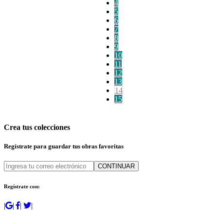
4
5
6
7
8
9
10
11
12
13
14
15
Crea tus colecciones
Regístrate para guardar tus obras favoritas
CONTINUAR
Regístrate con:
|
|
|
|