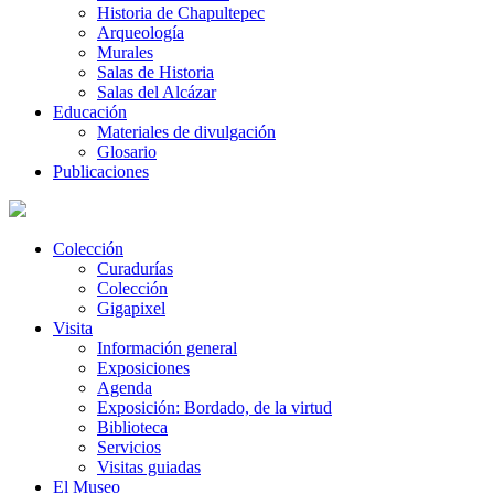
Historia de Chapultepec
Arqueología
Murales
Salas de Historia
Salas del Alcázar
Educación
Materiales de divulgación
Glosario
Publicaciones
Colección
Curadurías
Colección
Gigapixel
Visita
Información general
Exposiciones
Agenda
Exposición: Bordado, de la virtud
Biblioteca
Servicios
Visitas guiadas
El Museo