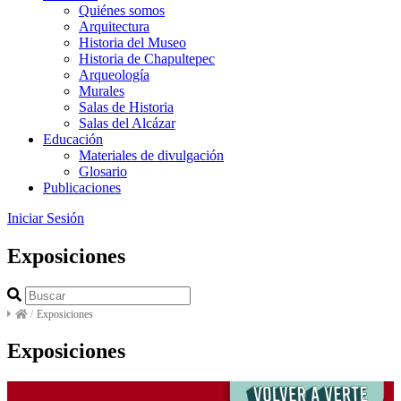
Quiénes somos
Arquitectura
Historia del Museo
Historia de Chapultepec
Arqueología
Murales
Salas de Historia
Salas del Alcázar
Educación
Materiales de divulgación
Glosario
Publicaciones
Iniciar Sesión
Exposiciones
/
Exposiciones
Exposiciones