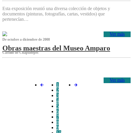
Esta exposición reunió una diversa colección de objetos y
documentos (pinturas, fotografías, cartas, vestidos) que
pertenecían…
Ver más
De octubre a diciembre de 2008
Obras maestras del Museo Amparo
Castillo de Chapultepec
‌
Ver más
1
2
3
4
5
6
7
8
9
10