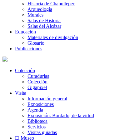
Historia de Chapultepec
Arqueología
Murales
Salas de Historia
Salas del Alcázar
Educación
Materiales de divulgación
Glosario
Publicaciones
Colección
Curadurías
Colección
Gigapixel
Visita
Información general
Exposiciones
Agenda
Exposición: Bordado, de la virtud
Biblioteca
Servicios
Visitas guiadas
El Museo