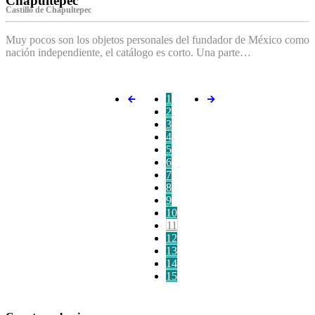
Chapultepec
Castillo de Chapultepec
Muy pocos son los objetos personales del fundador de México como
nación independiente, el catálogo es corto. Una parte…
1
2
3
4
5
6
7
8
9
10
11
12
13
14
15