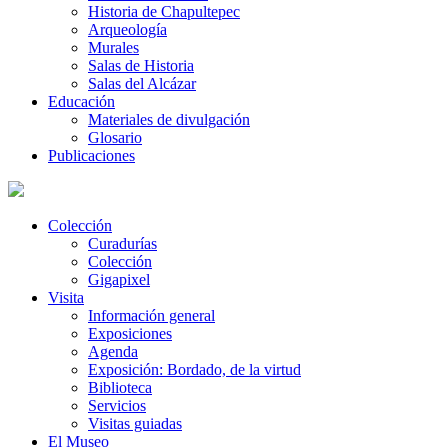
Historia de Chapultepec
Arqueología
Murales
Salas de Historia
Salas del Alcázar
Educación
Materiales de divulgación
Glosario
Publicaciones
Colección
Curadurías
Colección
Gigapixel
Visita
Información general
Exposiciones
Agenda
Exposición: Bordado, de la virtud
Biblioteca
Servicios
Visitas guiadas
El Museo