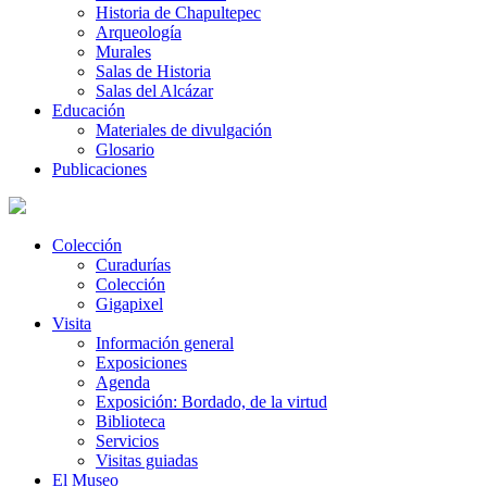
Historia de Chapultepec
Arqueología
Murales
Salas de Historia
Salas del Alcázar
Educación
Materiales de divulgación
Glosario
Publicaciones
Colección
Curadurías
Colección
Gigapixel
Visita
Información general
Exposiciones
Agenda
Exposición: Bordado, de la virtud
Biblioteca
Servicios
Visitas guiadas
El Museo