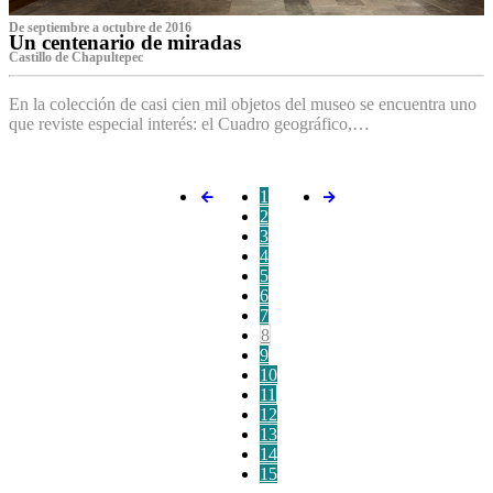
De septiembre a octubre de 2016
Un centenario de miradas
Castillo de Chapultepec
En la colección de casi cien mil objetos del museo se encuentra uno
que reviste especial interés: el Cuadro geográfico,…
1
2
3
4
5
6
7
8
9
10
11
12
13
14
15