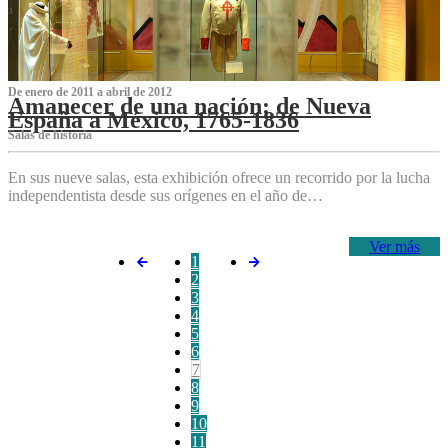
De enero de 2011 a abril de 2012
Amanecer de una nación: de Nueva
España a México, 1765-1836
Salas de historia
En sus nueve salas, esta exhibición ofrece un recorrido por la lucha
independentista desde sus orígenes en el año de…
Ver más
1
2
3
4
5
6
7
8
9
10
11