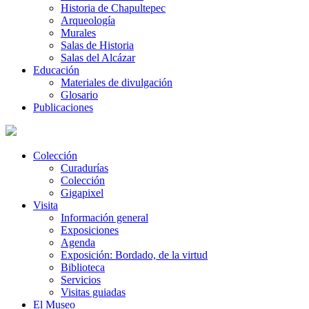
Historia de Chapultepec
Arqueología
Murales
Salas de Historia
Salas del Alcázar
Educación
Materiales de divulgación
Glosario
Publicaciones
Colección
Curadurías
Colección
Gigapixel
Visita
Información general
Exposiciones
Agenda
Exposición: Bordado, de la virtud
Biblioteca
Servicios
Visitas guiadas
El Museo