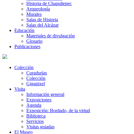
Historia de Chapultepec
Arqueología
Murales
Salas de Historia
Salas del Alcázar
Educación
Materiales de divulgación
Glosario
Publicaciones
Colección
Curadurías
Colección
Gigapixel
Visita
Información general
Exposiciones
Agenda
Exposición: Bordado, de la virtud
Biblioteca
Servicios
Visitas guiadas
El Museo