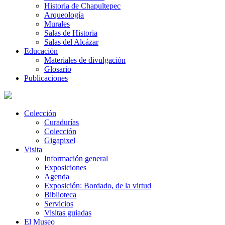
Historia de Chapultepec
Arqueología
Murales
Salas de Historia
Salas del Alcázar
Educación
Materiales de divulgación
Glosario
Publicaciones
Colección
Curadurías
Colección
Gigapixel
Visita
Información general
Exposiciones
Agenda
Exposición: Bordado, de la virtud
Biblioteca
Servicios
Visitas guiadas
El Museo