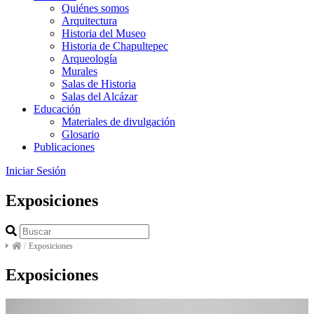
Quiénes somos
Arquitectura
Historia del Museo
Historia de Chapultepec
Arqueología
Murales
Salas de Historia
Salas del Alcázar
Educación
Materiales de divulgación
Glosario
Publicaciones
Iniciar Sesión
Exposiciones
/
Exposiciones
Exposiciones