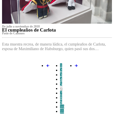
De julio a noviembre de 2018
El cumpleaños de Carlota
Patio de Cañones
Esta muestra recrea, de manera lúdica, el cumpleaños de Carlota,
esposa de Maximiliano de Habsburgo, quien pasó sus dos…
1
2
3
4
5
6
7
8
9
10
11