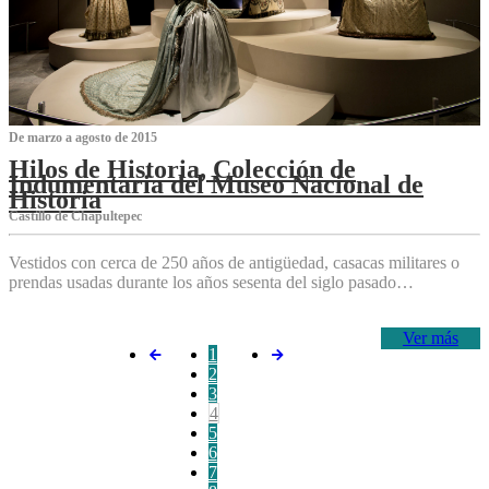
De marzo a agosto de 2015
Hilos de Historia, Colección de
Indumentaria del Museo Nacional de
Historia
Castillo de Chapultepec
Vestidos con cerca de 250 años de antigüedad, casacas militares o
prendas usadas durante los años sesenta del siglo pasado…
Ver más
1
2
3
4
5
6
7