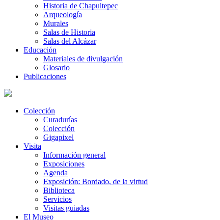
Historia de Chapultepec
Arqueología
Murales
Salas de Historia
Salas del Alcázar
Educación
Materiales de divulgación
Glosario
Publicaciones
Colección
Curadurías
Colección
Gigapixel
Visita
Información general
Exposiciones
Agenda
Exposición: Bordado, de la virtud
Biblioteca
Servicios
Visitas guiadas
El Museo