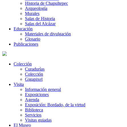
Historia de Chapultepec
Arqueología
Murales
Salas de Historia
Salas del Alcázar
Educación
Materiales de divulgación
Glosario
Publicaciones
Colección
Curadurías
Colección
Gigapixel
Visita
Información general
Exposiciones
Agenda
Exposición: Bordado, de la virtud
Biblioteca
Servicios
Visitas guiadas
El Museo