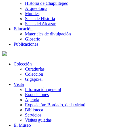
Historia de Chapultepec
Arqueología
Murales
Salas de Historia
Salas del Alcázar
Educación
Materiales de divulgación
Glosario
Publicaciones
Colección
Curadurías
Colección
Gigapixel
Visita
Información general
Exposiciones
Agenda
Exposición: Bordado, de la virtud
Biblioteca
Servicios
Visitas guiadas
El Museo