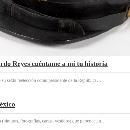
ardo Reyes cuéntame a mí tu historia
e su sexta reelección como presidente de la República…
éxico
(pinturas, fotografías, cartas, vestidos) que pertenecían…