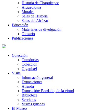
Historia de Chapultepec
Arqueología
Murales
Salas de Historia
Salas del Alcázar
Educación
Materiales de divulgación
Glosario
Publicaciones
Colección
Curadurías
Colección
Gigapixel
Visita
Información general
Exposiciones
Agenda
Exposición: Bordado, de la virtud
Biblioteca
Servicios
Visitas guiadas
El Museo