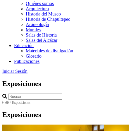
Quiénes somos
Arquitectura
Historia del Museo
Historia de Chapultepec
Arqueología
Murales
Salas de Historia
Salas del Alcázar
Educación
Materiales de divulgación
Glosario
Publicaciones
Iniciar Sesión
Exposiciones
/
Exposiciones
Exposiciones