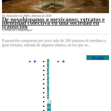
De diciembre de 2009 a febrero de 2010
De novohispanos a mexicanos: retratos e
identidad colectiva en una sociedad en
transición
Castillo de Chapultepec
Exposición compuesta por poco más de 100 pinturas de mediano y
gran formato, además de algunos objetos, en los que se…
Ver más
1
2
3
4
5
6
7
8
9
10
11
12