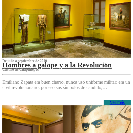
De julio a septiembre de 2010
Hombres a galope y a la Revolución
Castillo de Chapultepec
Emiliano Zapata era buen charro, nunca usó uniforme militar: era un
civil revolucionario, por eso sus símbolos de caudillo,…
Ver más