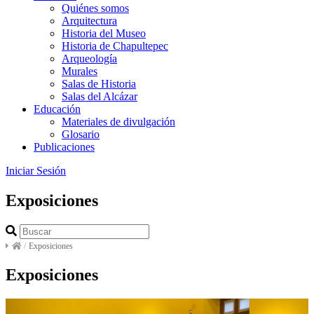
Quiénes somos
Arquitectura
Historia del Museo
Historia de Chapultepec
Arqueología
Murales
Salas de Historia
Salas del Alcázar
Educación
Materiales de divulgación
Glosario
Publicaciones
Iniciar Sesión
Exposiciones
/
Exposiciones
Exposiciones