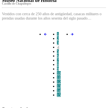
Museo Nacional de Historia
Castillo de Chapultepec
Vestidos con cerca de 250 años de antigüedad, casacas militares o
prendas usadas durante los años sesenta del siglo pasado…
1
2
3
4
5
6
7
8
9
10
11
12
13
14
15