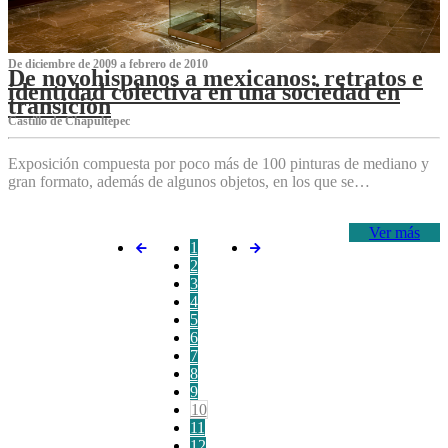
De diciembre de 2009 a febrero de 2010
De novohispanos a mexicanos: retratos e
identidad colectiva en una sociedad en
transición
Castillo de Chapultepec
Exposición compuesta por poco más de 100 pinturas de mediano y
gran formato, además de algunos objetos, en los que se…
Ver más
1
2
3
4
5
6
7
8
9
10
11
12