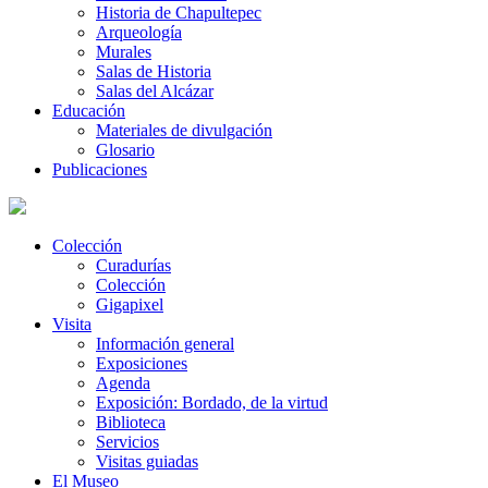
Historia de Chapultepec
Arqueología
Murales
Salas de Historia
Salas del Alcázar
Educación
Materiales de divulgación
Glosario
Publicaciones
Colección
Curadurías
Colección
Gigapixel
Visita
Información general
Exposiciones
Agenda
Exposición: Bordado, de la virtud
Biblioteca
Servicios
Visitas guiadas
El Museo