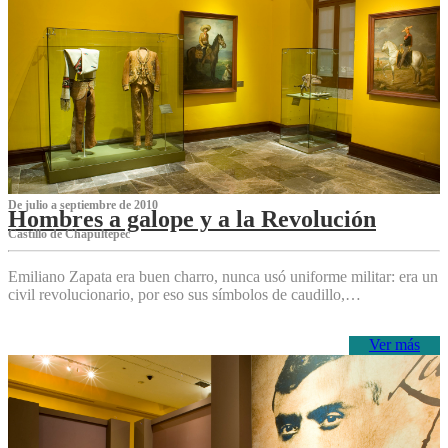
De julio a septiembre de 2010
Hombres a galope y a la Revolución
Castillo de Chapultepec
Emiliano Zapata era buen charro, nunca usó uniforme militar: era un
civil revolucionario, por eso sus símbolos de caudillo,…
Ver más