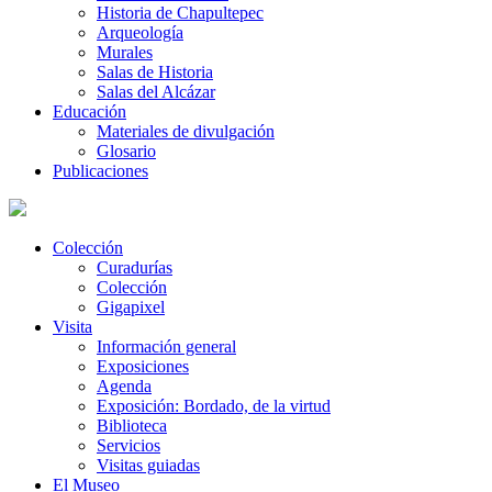
Historia de Chapultepec
Arqueología
Murales
Salas de Historia
Salas del Alcázar
Educación
Materiales de divulgación
Glosario
Publicaciones
Colección
Curadurías
Colección
Gigapixel
Visita
Información general
Exposiciones
Agenda
Exposición: Bordado, de la virtud
Biblioteca
Servicios
Visitas guiadas
El Museo