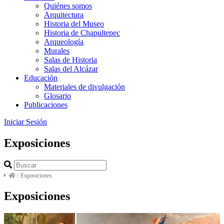
Quiénes somos
Arquitectura
Historia del Museo
Historia de Chapultepec
Arqueología
Murales
Salas de Historia
Salas del Alcázar
Educación
Materiales de divulgación
Glosario
Publicaciones
Iniciar Sesión
Exposiciones
/
Exposiciones
Exposiciones