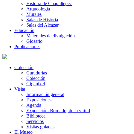
Historia de Chapultepec
Arqueología
Murales
Salas de Historia
Salas del Alcázar
Educación
Materiales de divulgación
Glosario
Publicaciones
Colección
Curadurías
Colección
Gigapixel
Visita
Información general
Exposiciones
Agenda
Exposición: Bordado, de la virtud
Biblioteca
Servicios
Visitas guiadas
El Museo