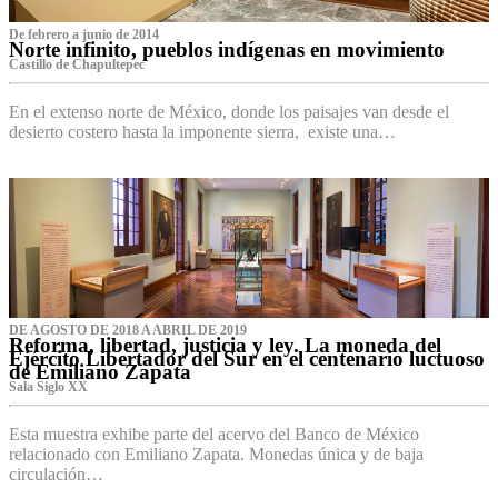
De febrero a junio de 2014
Norte infinito, pueblos indígenas en movimiento
Castillo de Chapultepec
En el extenso norte de México, donde los paisajes van desde el
desierto costero hasta la imponente sierra, existe una…
DE AGOSTO DE 2018 A ABRIL DE 2019
Reforma, libertad, justicia y ley. La moneda del
Ejército Libertador del Sur en el centenario luctuoso
de Emiliano Zapata
Sala Siglo XX
Esta muestra exhibe parte del acervo del Banco de México
relacionado con Emiliano Zapata. Monedas única y de baja
circulación…