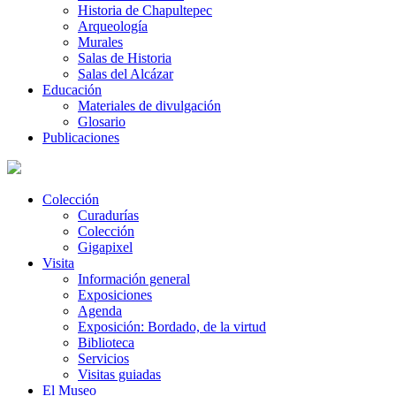
Historia de Chapultepec
Arqueología
Murales
Salas de Historia
Salas del Alcázar
Educación
Materiales de divulgación
Glosario
Publicaciones
Colección
Curadurías
Colección
Gigapixel
Visita
Información general
Exposiciones
Agenda
Exposición: Bordado, de la virtud
Biblioteca
Servicios
Visitas guiadas
El Museo