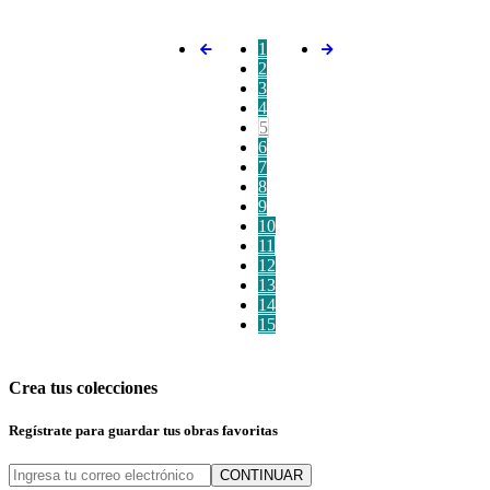
1
2
3
4
5
6
7
8
9
10
11
12
13
14
15
Crea tus colecciones
Regístrate para guardar tus obras favoritas
CONTINUAR