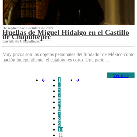
De septiembre a octubre de 2009
Huellas de Miguel Hidalgo en el Castillo
de Chapultepec
Castillo de Chapultepec
Muy pocos son los objetos personales del fundador de México como
nación independiente, el catálogo es corto. Una parte…
Ver más
1
2
3
4
5
6
7
8
9
10
11