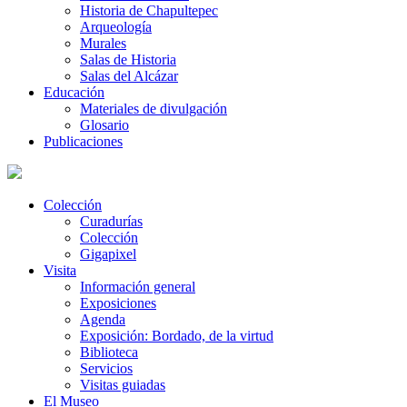
Historia de Chapultepec
Arqueología
Murales
Salas de Historia
Salas del Alcázar
Educación
Materiales de divulgación
Glosario
Publicaciones
Colección
Curadurías
Colección
Gigapixel
Visita
Información general
Exposiciones
Agenda
Exposición: Bordado, de la virtud
Biblioteca
Servicios
Visitas guiadas
El Museo