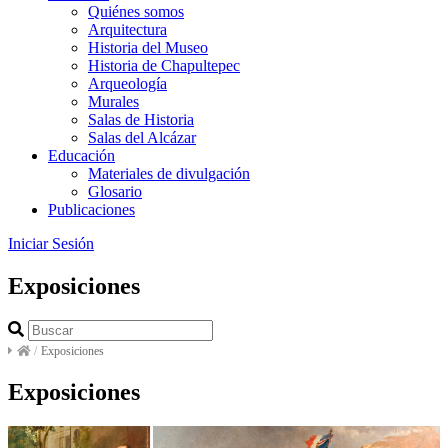
Quiénes somos
Arquitectura
Historia del Museo
Historia de Chapultepec
Arqueología
Murales
Salas de Historia
Salas del Alcázar
Educación
Materiales de divulgación
Glosario
Publicaciones
Iniciar Sesión
Exposiciones
/
Exposiciones
Exposiciones