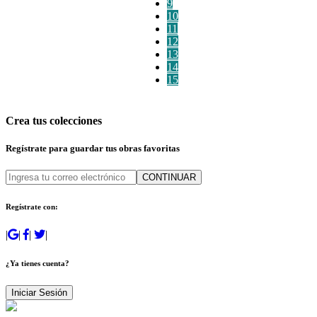
9
10
11
12
13
14
15
Crea tus colecciones
Regístrate para guardar tus obras favoritas
CONTINUAR
Regístrate con:
|
|
|
|
¿Ya tienes cuenta?
Iniciar Sesión