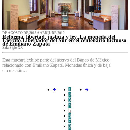
DE AGOSTO DE 2018 A ABRIL DE 2019
Reforma, libertad, justicia y ley. La moneda del
Ejército Libertador del Sur en el centenario luctuoso
de Emiliano Zapata
Sala Siglo XX
Esta muestra exhibe parte del acervo del Banco de México
relacionado con Emiliano Zapata. Monedas única y de baja
circulación…
1
2
3
4
5
6
7
8