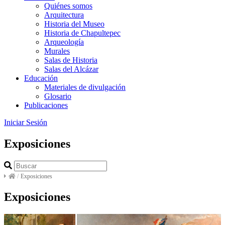
Quiénes somos
Arquitectura
Historia del Museo
Historia de Chapultepec
Arqueología
Murales
Salas de Historia
Salas del Alcázar
Educación
Materiales de divulgación
Glosario
Publicaciones
Iniciar Sesión
Exposiciones
/
Exposiciones
Exposiciones