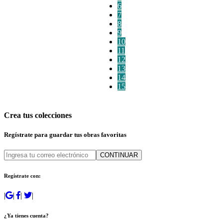
6
7
8
9
10
11
12
13
14
15
Crea tus colecciones
Regístrate para guardar tus obras favoritas
CONTINUAR
Regístrate con:
|
|
|
|
¿Ya tienes cuenta?