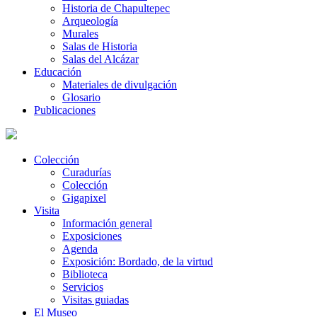
Historia de Chapultepec
Arqueología
Murales
Salas de Historia
Salas del Alcázar
Educación
Materiales de divulgación
Glosario
Publicaciones
Colección
Curadurías
Colección
Gigapixel
Visita
Información general
Exposiciones
Agenda
Exposición: Bordado, de la virtud
Biblioteca
Servicios
Visitas guiadas
El Museo