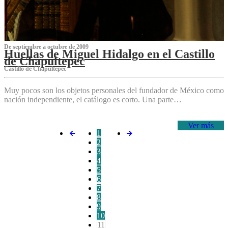
De septiembre a octubre de 2009
Huellas de Miguel Hidalgo en el Castillo
de Chapultepec
Castillo de Chapultepec
Muy pocos son los objetos personales del fundador de México como
nación independiente, el catálogo es corto. Una parte…
Ver más
1
2
3
4
5
6
7
8
9
10
11