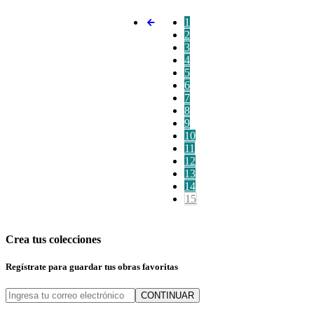
1
2
3
4
5
6
7
8
9
10
11
12
13
14
15
Crea tus colecciones
Regístrate para guardar tus obras favoritas
CONTINUAR