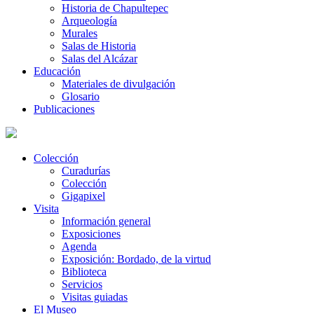
Historia de Chapultepec
Arqueología
Murales
Salas de Historia
Salas del Alcázar
Educación
Materiales de divulgación
Glosario
Publicaciones
Colección
Curadurías
Colección
Gigapixel
Visita
Información general
Exposiciones
Agenda
Exposición: Bordado, de la virtud
Biblioteca
Servicios
Visitas guiadas
El Museo