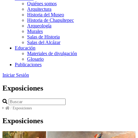
Quiénes somos
Arquitectura
Historia del Museo
Historia de Chapultepec
Arqueología
Murales
Salas de Historia
Salas del Alcázar
Educación
Materiales de divulgación
Glosario
Publicaciones
Iniciar Sesión
Exposiciones
/
Exposiciones
Exposiciones