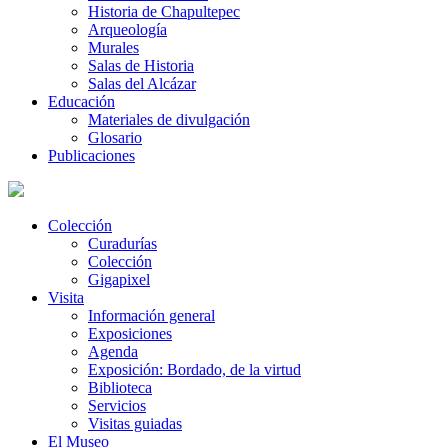
Historia de Chapultepec
Arqueología
Murales
Salas de Historia
Salas del Alcázar
Educación
Materiales de divulgación
Glosario
Publicaciones
Colección
Curadurías
Colección
Gigapixel
Visita
Información general
Exposiciones
Agenda
Exposición: Bordado, de la virtud
Biblioteca
Servicios
Visitas guiadas
El Museo