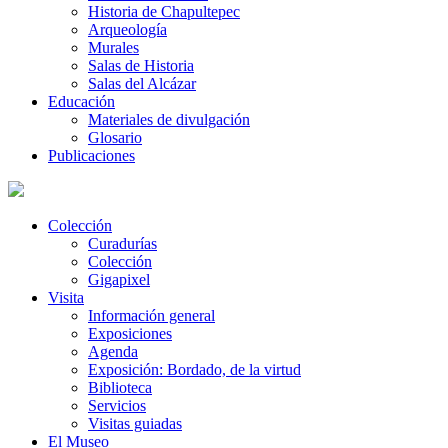
Historia de Chapultepec
Arqueología
Murales
Salas de Historia
Salas del Alcázar
Educación
Materiales de divulgación
Glosario
Publicaciones
Colección
Curadurías
Colección
Gigapixel
Visita
Información general
Exposiciones
Agenda
Exposición: Bordado, de la virtud
Biblioteca
Servicios
Visitas guiadas
El Museo