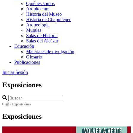
Quiénes somos
Arquitectura
Historia del Museo
Historia de Chapultepec
Arqueología
Murales
Salas de Historia
Salas del Alcázar
Educación
Materiales de divulgación
Glosario
Publicaciones
Iniciar Sesión
Exposiciones
/
Exposiciones
Exposiciones