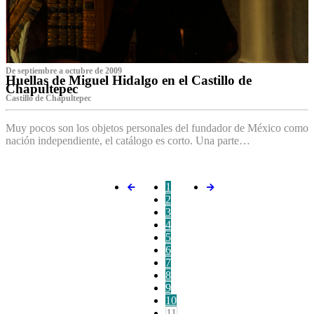
De septiembre a octubre de 2009
Huellas de Miguel Hidalgo en el Castillo de
Chapultepec
Castillo de Chapultepec
Muy pocos son los objetos personales del fundador de México como
nación independiente, el catálogo es corto. Una parte…
1
2
3
4
5
6
7
8
9
10
11