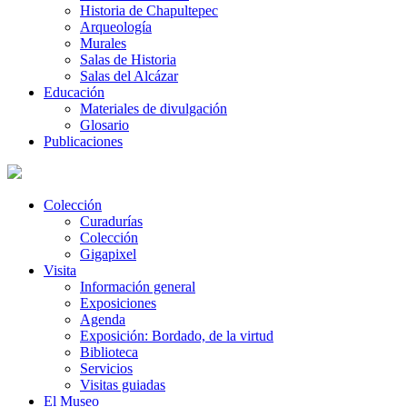
Historia de Chapultepec
Arqueología
Murales
Salas de Historia
Salas del Alcázar
Educación
Materiales de divulgación
Glosario
Publicaciones
Colección
Curadurías
Colección
Gigapixel
Visita
Información general
Exposiciones
Agenda
Exposición: Bordado, de la virtud
Biblioteca
Servicios
Visitas guiadas
El Museo