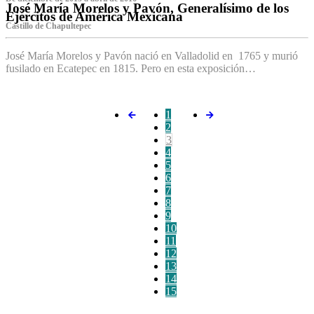
José María Morelos y Pavón, Generalísimo de los
Ejércitos de América Mexicana
C‌astillo de Chapultepec
José María Morelos y Pavón nació en Valladolid en 1765 y murió
fusilado en Ecatepec en 1815. Pero en esta exposición…
1
2
3
4
5
6
7
8
9
10
11
12
13
14
15