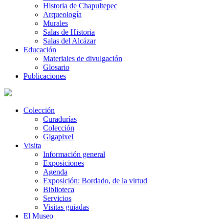
Historia de Chapultepec
Arqueología
Murales
Salas de Historia
Salas del Alcázar
Educación
Materiales de divulgación
Glosario
Publicaciones
Colección
Curadurías
Colección
Gigapixel
Visita
Información general
Exposiciones
Agenda
Exposición: Bordado, de la virtud
Biblioteca
Servicios
Visitas guiadas
El Museo