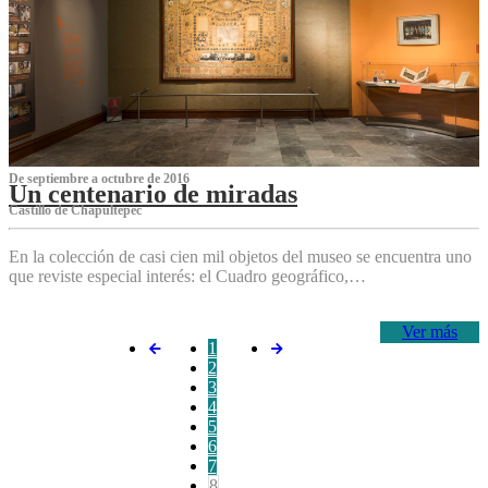
De septiembre a octubre de 2016
Un centenario de miradas
Castillo de Chapultepec
En la colección de casi cien mil objetos del museo se encuentra uno
que reviste especial interés: el Cuadro geográfico,…
Ver más
1
2
3
4
5
6
7
8