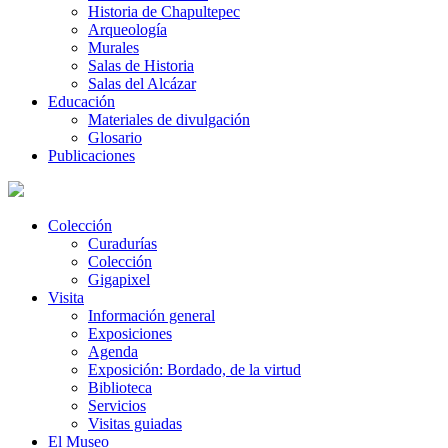
Historia de Chapultepec
Arqueología
Murales
Salas de Historia
Salas del Alcázar
Educación
Materiales de divulgación
Glosario
Publicaciones
Colección
Curadurías
Colección
Gigapixel
Visita
Información general
Exposiciones
Agenda
Exposición: Bordado, de la virtud
Biblioteca
Servicios
Visitas guiadas
El Museo