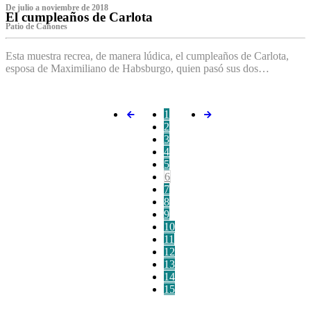
De julio a noviembre de 2018
El cumpleaños de Carlota
Patio de Cañones
Esta muestra recrea, de manera lúdica, el cumpleaños de Carlota,
esposa de Maximiliano de Habsburgo, quien pasó sus dos…
1
2
3
4
5
6
7
8
9
10
11
12
13
14
15