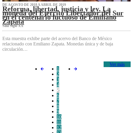
DE AGOSTO DE 2018 A ABRIL DE 2019
Reforma, libertad, justicia y ley. La
moneda del Ejército Libertador del Sur
en el centenario luctuoso de Emiliano
Zapata
Sala Siglo XX
Esta muestra exhibe parte del acervo del Banco de México
relacionado con Emiliano Zapata. Monedas única y de baja
circulación…
Ver más
1
2
3
4
5
6
7
8
9
10
11
12
13