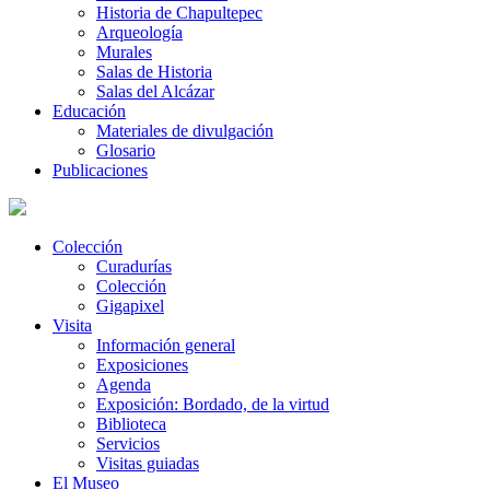
Historia de Chapultepec
Arqueología
Murales
Salas de Historia
Salas del Alcázar
Educación
Materiales de divulgación
Glosario
Publicaciones
Colección
Curadurías
Colección
Gigapixel
Visita
Información general
Exposiciones
Agenda
Exposición: Bordado, de la virtud
Biblioteca
Servicios
Visitas guiadas
El Museo