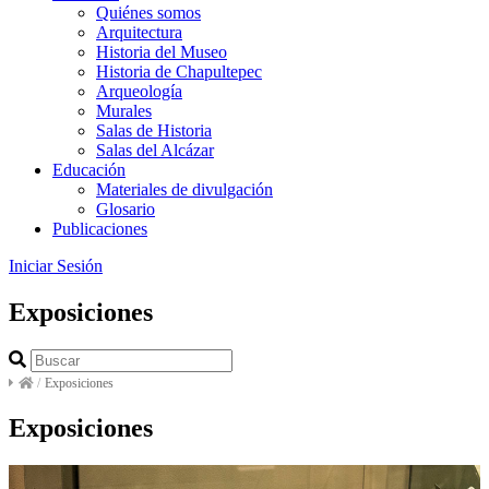
Quiénes somos
Arquitectura
Historia del Museo
Historia de Chapultepec
Arqueología
Murales
Salas de Historia
Salas del Alcázar
Educación
Materiales de divulgación
Glosario
Publicaciones
Iniciar Sesión
Exposiciones
/
Exposiciones
Exposiciones