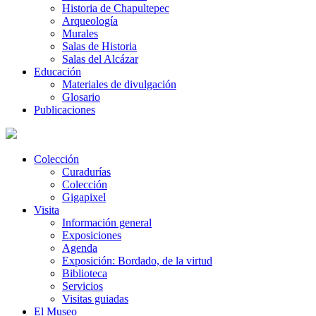
Historia de Chapultepec
Arqueología
Murales
Salas de Historia
Salas del Alcázar
Educación
Materiales de divulgación
Glosario
Publicaciones
Colección
Curadurías
Colección
Gigapixel
Visita
Información general
Exposiciones
Agenda
Exposición: Bordado, de la virtud
Biblioteca
Servicios
Visitas guiadas
El Museo