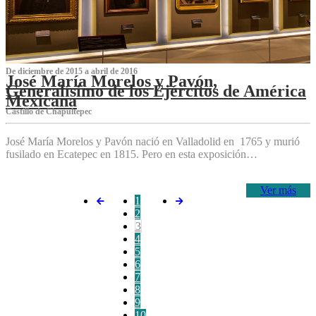
De diciembre de 2015 a abril de 2016
José María Morelos y Pavón,
Generalísimo de los Ejércitos de América
Mexicana
C‌astillo de Chapultepec
José María Morelos y Pavón nació en Valladolid en 1765 y murió
fusilado en Ecatepec en 1815. Pero en esta exposición…
Ver más
1
2
3
4
5
6
7
8
9
10