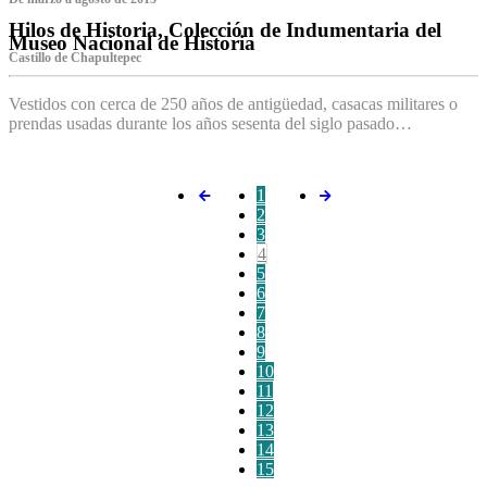
Hilos de Historia, Colección de Indumentaria del
Museo Nacional de Historia
Castillo de Chapultepec
Vestidos con cerca de 250 años de antigüedad, casacas militares o
prendas usadas durante los años sesenta del siglo pasado…
1
2
3
4
5
6
7
8
9
10
11
12
13
14
15