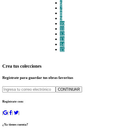
6
7
8
9
10
11
12
13
14
15
Crea tus colecciones
Regístrate para guardar tus obras favoritas
CONTINUAR
Regístrate con:
|
|
|
|
¿Ya tienes cuenta?