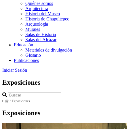
Quiénes somos
Arquitectura
Historia del Museo
Historia de Chapultepec
Arqueología
Murales
Salas de Historia
Salas del Alcázar
Educación
Materiales de divulgación
Glosario
Publicaciones
Iniciar Sesión
Exposiciones
/
Exposiciones
Exposiciones