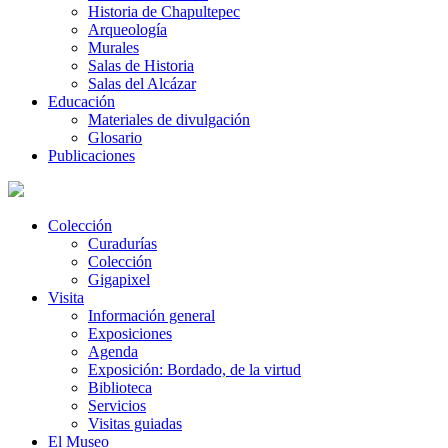
Historia de Chapultepec
Arqueología
Murales
Salas de Historia
Salas del Alcázar
Educación
Materiales de divulgación
Glosario
Publicaciones
Colección
Curadurías
Colección
Gigapixel
Visita
Información general
Exposiciones
Agenda
Exposición: Bordado, de la virtud
Biblioteca
Servicios
Visitas guiadas
El Museo