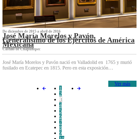
De diciembre de 2015 a abril de 2016
José María Morelos y Pavón,
Generalísimo de los Ejércitos de América
Mexicana
C‌astillo de Chapultepec
José María Morelos y Pavón nació en Valladolid en 1765 y murió
fusilado en Ecatepec en 1815. Pero en esta exposición…
Ver más
1
2
3
4
5
6
7
8
9
10