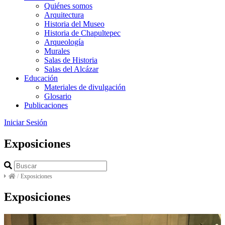
Quiénes somos
Arquitectura
Historia del Museo
Historia de Chapultepec
Arqueología
Murales
Salas de Historia
Salas del Alcázar
Educación
Materiales de divulgación
Glosario
Publicaciones
Iniciar Sesión
Exposiciones
/
Exposiciones
Exposiciones