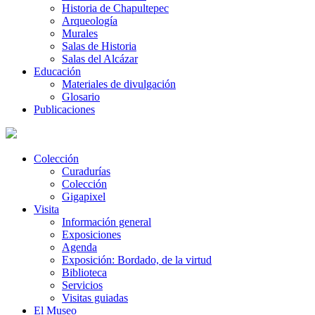
Historia de Chapultepec
Arqueología
Murales
Salas de Historia
Salas del Alcázar
Educación
Materiales de divulgación
Glosario
Publicaciones
Colección
Curadurías
Colección
Gigapixel
Visita
Información general
Exposiciones
Agenda
Exposición: Bordado, de la virtud
Biblioteca
Servicios
Visitas guiadas
El Museo