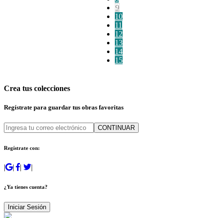
9
10
11
12
13
14
15
Crea tus colecciones
Regístrate para guardar tus obras favoritas
CONTINUAR
Regístrate con:
|
|
|
|
¿Ya tienes cuenta?
Iniciar Sesión