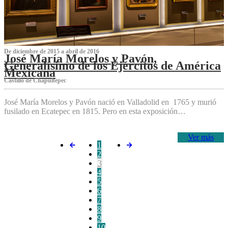
De diciembre de 2015 a abril de 2016
José María Morelos y Pavón,
Generalísimo de los Ejércitos de América
Mexicana
C‌astillo de Chapultepec
José María Morelos y Pavón nació en Valladolid en 1765 y murió
fusilado en Ecatepec en 1815. Pero en esta exposición…
Ver más
1
2
3
4
5
6
7
8
9
10