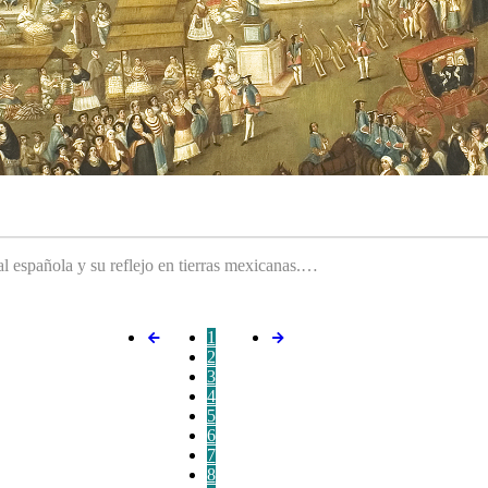
ral española y su reflejo en tierras mexicanas.…
1
2
3
4
5
6
7
8