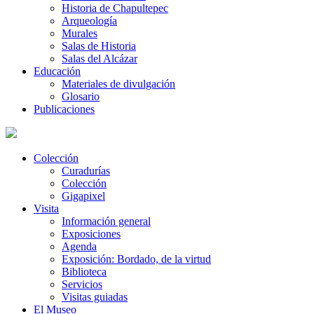
Historia de Chapultepec
Arqueología
Murales
Salas de Historia
Salas del Alcázar
Educación
Materiales de divulgación
Glosario
Publicaciones
Colección
Curadurías
Colección
Gigapixel
Visita
Información general
Exposiciones
Agenda
Exposición: Bordado, de la virtud
Biblioteca
Servicios
Visitas guiadas
El Museo