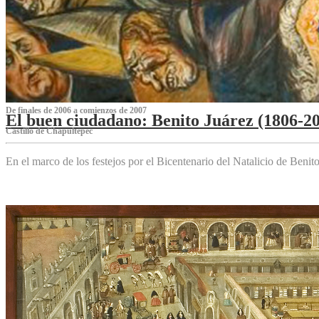
De finales de 2006 a comienzos de 2007
El buen ciudadano: Benito Juárez (1806-2
Castillo de Chapultepec
En el marco de los festejos por el Bicentenario del Natalicio de Beni