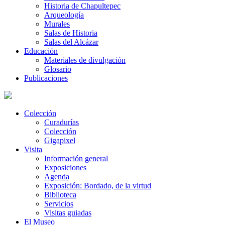
Historia de Chapultepec
Arqueología
Murales
Salas de Historia
Salas del Alcázar
Educación
Materiales de divulgación
Glosario
Publicaciones
Colección
Curadurías
Colección
Gigapixel
Visita
Información general
Exposiciones
Agenda
Exposición: Bordado, de la virtud
Biblioteca
Servicios
Visitas guiadas
El Museo