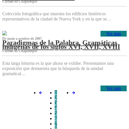
Castillo de Chapultepec
Colección fotográfica que muestra los edificios históricos
representativos de la ciudad de Nueva York y en la que se…
Ver más
De junio a octubre de 2007
Paradigmas de la Palabra. Gramáticas
indígenas de los siglos XVI, XVII, XVIII
Castillo de Chapultepec
Esta larga historia es la que ahora se exhibe. Presentamos una
exposición que demuestra que la búsqueda de la unidad
gramatical…
Ver más
1
2
3
4
5
6
7
8