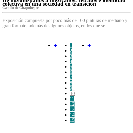
De novohispanos a mexicanos: retratos e identidad
colectiva en una sociedad en transición
Castillo de Chapultepec
Exposición compuesta por poco más de 100 pinturas de mediano y
gran formato, además de algunos objetos, en los que se…
1
2
3
4
5
6
7
8
9
10
11
12
13
14
15