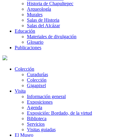
Historia de Chapultepec
Arqueología
Murales
Salas de Historia
Salas del Alcázar
Educación
Materiales de divulgación
Glosario
Publicaciones
Colección
Curadurías
Colección
Gigapixel
Visita
Información general
Exposiciones
Agenda
Exposición: Bordado, de la virtud
Biblioteca
Servicios
Visitas guiadas
El Museo