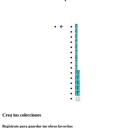
1
2
3
4
5
6
7
8
9
10
11
12
13
14
15
Crea tus colecciones
Regístrate para guardar tus obras favoritas