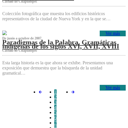
Castillo de Chapultepec
Colección fotográfica que muestra los edificios históricos
representativos de la ciudad de Nueva York y en la que se…
Ver más
De junio a octubre de 2007
Paradigmas de la Palabra. Gramáticas
indígenas de los siglos XVI, XVII, XVIII
Castillo de Chapultepec
Esta larga historia es la que ahora se exhibe. Presentamos una
exposición que demuestra que la búsqueda de la unidad
gramatical…
Ver más
1
2
3
4
5
6
7
8