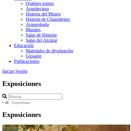
Quiénes somos
Arquitectura
Historia del Museo
Historia de Chapultepec
Arqueología
Murales
Salas de Historia
Salas del Alcázar
Educación
Materiales de divulgación
Glosario
Publicaciones
Iniciar Sesión
Exposiciones
/
Exposiciones
Exposiciones