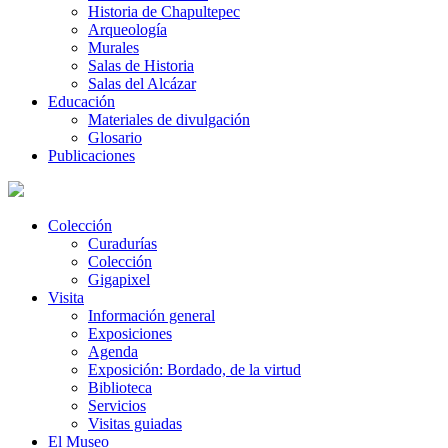
Historia de Chapultepec
Arqueología
Murales
Salas de Historia
Salas del Alcázar
Educación
Materiales de divulgación
Glosario
Publicaciones
Colección
Curadurías
Colección
Gigapixel
Visita
Información general
Exposiciones
Agenda
Exposición: Bordado, de la virtud
Biblioteca
Servicios
Visitas guiadas
El Museo