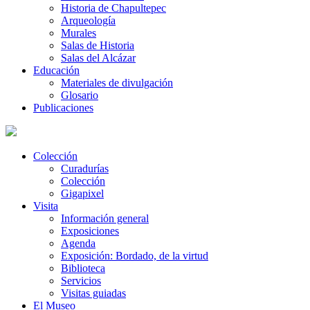
Historia de Chapultepec
Arqueología
Murales
Salas de Historia
Salas del Alcázar
Educación
Materiales de divulgación
Glosario
Publicaciones
Colección
Curadurías
Colección
Gigapixel
Visita
Información general
Exposiciones
Agenda
Exposición: Bordado, de la virtud
Biblioteca
Servicios
Visitas guiadas
El Museo