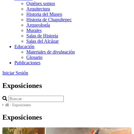
Quiénes somos
Arquitectura
Historia del Museo
Historia de Chapultepec
Arqueología
Murales
Salas de Historia
Salas del Alcázar
Educación
Materiales de divulgación
Glosario
Publicaciones
Iniciar Sesión
Exposiciones
/
Exposiciones
Exposiciones