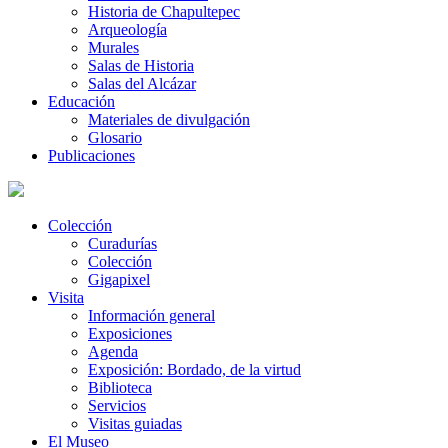
Historia de Chapultepec
Arqueología
Murales
Salas de Historia
Salas del Alcázar
Educación
Materiales de divulgación
Glosario
Publicaciones
Colección
Curadurías
Colección
Gigapixel
Visita
Información general
Exposiciones
Agenda
Exposición: Bordado, de la virtud
Biblioteca
Servicios
Visitas guiadas
El Museo