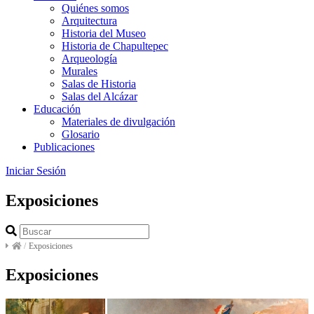
Quiénes somos
Arquitectura
Historia del Museo
Historia de Chapultepec
Arqueología
Murales
Salas de Historia
Salas del Alcázar
Educación
Materiales de divulgación
Glosario
Publicaciones
Iniciar Sesión
Exposiciones
/
Exposiciones
Exposiciones