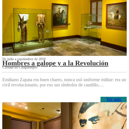
De julio a septiembre de 2010
Hombres a galope y a la Revolución
Castillo de Chapultepec
Emiliano Zapata era buen charro, nunca usó uniforme militar: era un
civil revolucionario, por eso sus símbolos de caudillo,…
Ver más