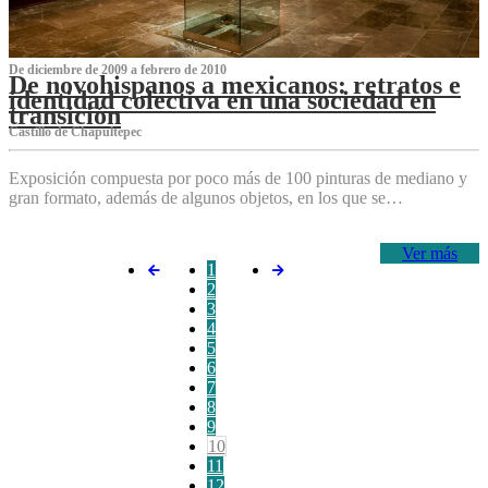
De diciembre de 2009 a febrero de 2010
De novohispanos a mexicanos: retratos e
identidad colectiva en una sociedad en
transición
Castillo de Chapultepec
Exposición compuesta por poco más de 100 pinturas de mediano y
gran formato, además de algunos objetos, en los que se…
Ver más
1
2
3
4
5
6
7
8
9
10
11
12