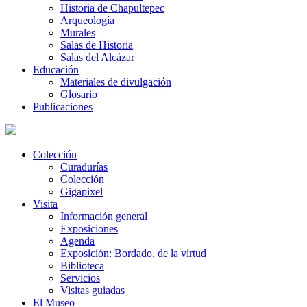
Historia de Chapultepec
Arqueología
Murales
Salas de Historia
Salas del Alcázar
Educación
Materiales de divulgación
Glosario
Publicaciones
Colección
Curadurías
Colección
Gigapixel
Visita
Información general
Exposiciones
Agenda
Exposición: Bordado, de la virtud
Biblioteca
Servicios
Visitas guiadas
El Museo