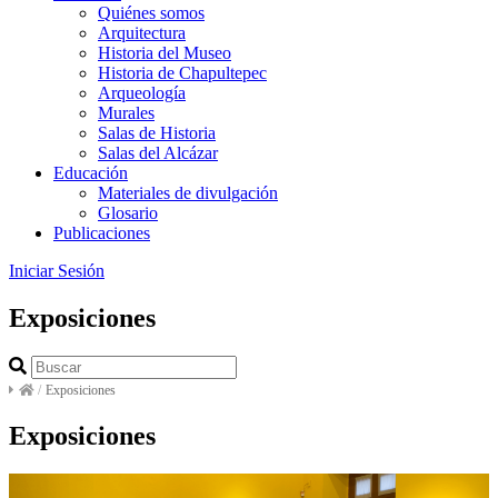
Quiénes somos
Arquitectura
Historia del Museo
Historia de Chapultepec
Arqueología
Murales
Salas de Historia
Salas del Alcázar
Educación
Materiales de divulgación
Glosario
Publicaciones
Iniciar Sesión
Exposiciones
/
Exposiciones
Exposiciones