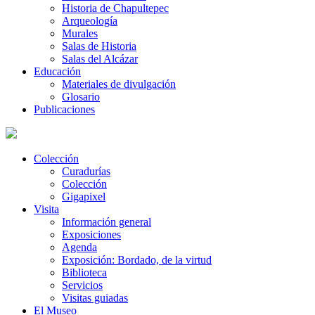
Historia de Chapultepec
Arqueología
Murales
Salas de Historia
Salas del Alcázar
Educación
Materiales de divulgación
Glosario
Publicaciones
Colección
Curadurías
Colección
Gigapixel
Visita
Información general
Exposiciones
Agenda
Exposición: Bordado, de la virtud
Biblioteca
Servicios
Visitas guiadas
El Museo