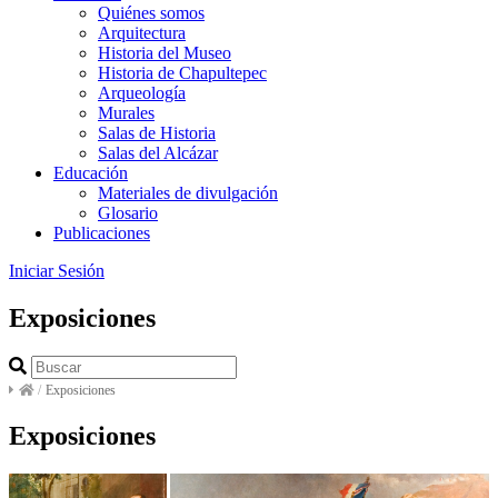
Quiénes somos
Arquitectura
Historia del Museo
Historia de Chapultepec
Arqueología
Murales
Salas de Historia
Salas del Alcázar
Educación
Materiales de divulgación
Glosario
Publicaciones
Iniciar Sesión
Exposiciones
/
Exposiciones
Exposiciones