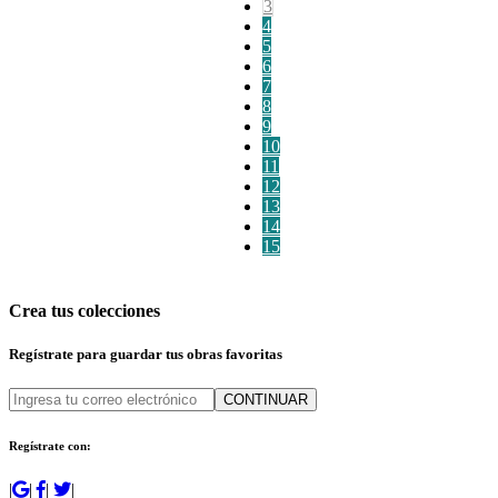
3
4
5
6
7
8
9
10
11
12
13
14
15
Crea tus colecciones
Regístrate para guardar tus obras favoritas
CONTINUAR
Regístrate con:
|
|
|
|