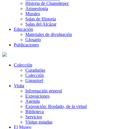
Historia de Chapultepec
Arqueología
Murales
Salas de Historia
Salas del Alcázar
Educación
Materiales de divulgación
Glosario
Publicaciones
Colección
Curadurías
Colección
Gigapixel
Visita
Información general
Exposiciones
Agenda
Exposición: Bordado, de la virtud
Biblioteca
Servicios
Visitas guiadas
El Museo