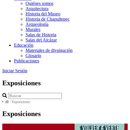
Quiénes somos
Arquitectura
Historia del Museo
Historia de Chapultepec
Arqueología
Murales
Salas de Historia
Salas del Alcázar
Educación
Materiales de divulgación
Glosario
Publicaciones
Iniciar Sesión
Exposiciones
/
Exposiciones
Exposiciones