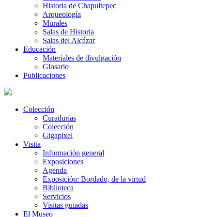
Historia de Chapultepec
Arqueología
Murales
Salas de Historia
Salas del Alcázar
Educación
Materiales de divulgación
Glosario
Publicaciones
Colección
Curadurías
Colección
Gigapixel
Visita
Información general
Exposiciones
Agenda
Exposición: Bordado, de la virtud
Biblioteca
Servicios
Visitas guiadas
El Museo