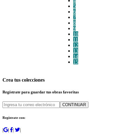
4
5
6
7
8
9
10
11
12
13
14
15
Crea tus colecciones
Regístrate para guardar tus obras favoritas
CONTINUAR
Regístrate con:
|
|
|
|