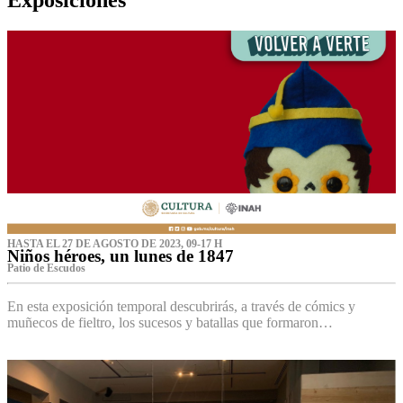
HASTA EL 27 DE AGOSTO DE 2023, 09-17 H
Niños héroes, un lunes de 1847
Patio de Escudos
En esta exposición temporal descubrirás, a través de cómics y
muñecos de fieltro, los sucesos y batallas que formaron…