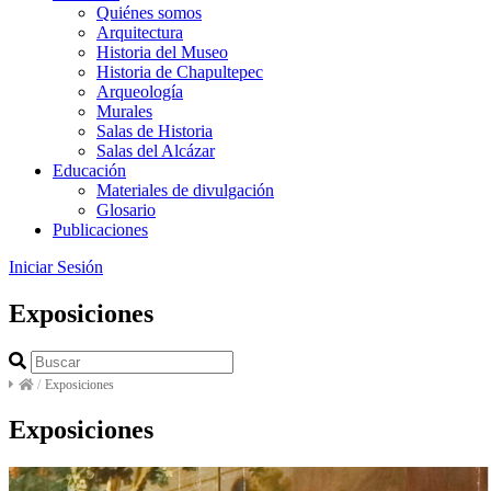
Quiénes somos
Arquitectura
Historia del Museo
Historia de Chapultepec
Arqueología
Murales
Salas de Historia
Salas del Alcázar
Educación
Materiales de divulgación
Glosario
Publicaciones
Iniciar Sesión
Exposiciones
/
Exposiciones
Exposiciones