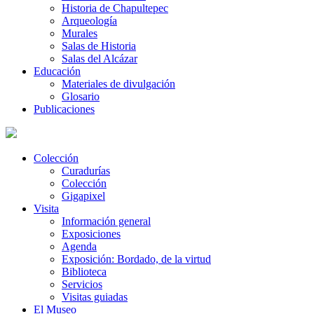
Historia de Chapultepec
Arqueología
Murales
Salas de Historia
Salas del Alcázar
Educación
Materiales de divulgación
Glosario
Publicaciones
Colección
Curadurías
Colección
Gigapixel
Visita
Información general
Exposiciones
Agenda
Exposición: Bordado, de la virtud
Biblioteca
Servicios
Visitas guiadas
El Museo