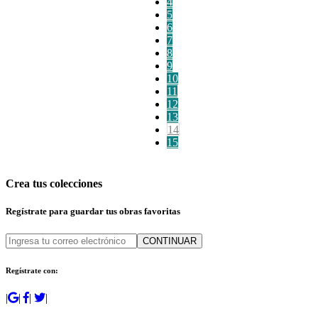
4
5
6
7
8
9
10
11
12
13
14
15
Crea tus colecciones
Regístrate para guardar tus obras favoritas
CONTINUAR
Regístrate con:
|
|
|
|