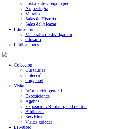
Historia de Chapultepec
Arqueología
Murales
Salas de Historia
Salas del Alcázar
Educación
Materiales de divulgación
Glosario
Publicaciones
Colección
Curadurías
Colección
Gigapixel
Visita
Información general
Exposiciones
Agenda
Exposición: Bordado, de la virtud
Biblioteca
Servicios
Visitas guiadas
El Museo