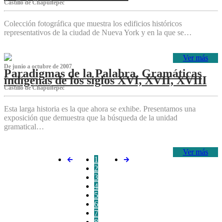
Castillo de Chapultepec
Colección fotográfica que muestra los edificios históricos
representativos de la ciudad de Nueva York y en la que se…
Ver más
De junio a octubre de 2007
Paradigmas de la Palabra. Gramáticas
indígenas de los siglos XVI, XVII, XVIII
Castillo de Chapultepec
Esta larga historia es la que ahora se exhibe. Presentamos una
exposición que demuestra que la búsqueda de la unidad
gramatical…
Ver más
1
2
3
4
5
6
7
8