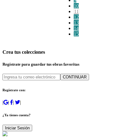
9
10
11
12
13
14
15
Crea tus colecciones
Regístrate para guardar tus obras favoritas
CONTINUAR
Regístrate con:
|
|
|
|
¿Ya tienes cuenta?
Iniciar Sesión