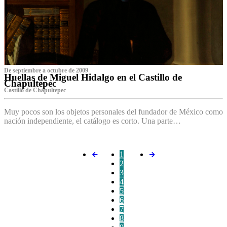
De septiembre a octubre de 2009
Huellas de Miguel Hidalgo en el Castillo de
Chapultepec
Castillo de Chapultepec
Muy pocos son los objetos personales del fundador de México como
nación independiente, el catálogo es corto. Una parte…
1
2
3
4
5
6
7
8