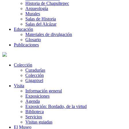
Historia de Chapultepec
Arqueología
Murales
Salas de Historia
Salas del Alcázar
Educación
Materiales de divulgación
Glosario
Publicaciones
Colección
Curadurías
Colección
Gigapixel
Visita
Información general
Exposiciones
Agenda
Exposición: Bordado, de la virtud
Biblioteca
Servicios
Visitas guiadas
El Museo