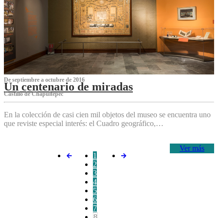
De septiembre a octubre de 2016
Un centenario de miradas
Castillo de Chapultepec
En la colección de casi cien mil objetos del museo se encuentra uno
que reviste especial interés: el Cuadro geográfico,…
Ver más
1
2
3
4
5
6
7
8