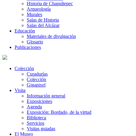
Historia de Chapultepec
Arqueología
Murales
Salas de Historia
Salas del Alcázar
Educación
Materiales de divulgación
Glosario
Publicaciones
Colección
Curadurías
Colección
Gigapixel
Visita
Información general
Exposiciones
Agenda
Exposición: Bordado, de la virtud
Biblioteca
Servicios
Visitas guiadas
El Museo