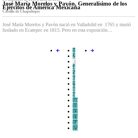
José María Morelos y Pavón, Generalísimo de los
Ejércitos de América Mexicana
C‌astillo de Chapultepec
José María Morelos y Pavón nació en Valladolid en 1765 y murió
fusilado en Ecatepec en 1815. Pero en esta exposición…
1
2
3
4
5
6
7
8
9
10
11
12
13
14
15