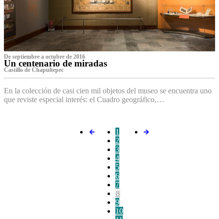
De septiembre a octubre de 2016
Un centenario de miradas
Castillo de Chapultepec
En la colección de casi cien mil objetos del museo se encuentra uno
que reviste especial interés: el Cuadro geográfico,…
1
2
3
4
5
6
7
8
9
10