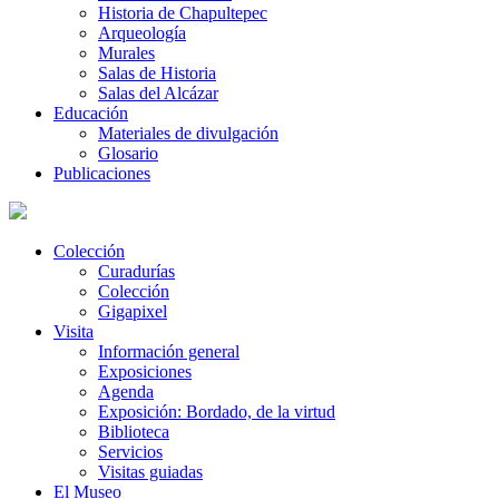
Historia de Chapultepec
Arqueología
Murales
Salas de Historia
Salas del Alcázar
Educación
Materiales de divulgación
Glosario
Publicaciones
Colección
Curadurías
Colección
Gigapixel
Visita
Información general
Exposiciones
Agenda
Exposición: Bordado, de la virtud
Biblioteca
Servicios
Visitas guiadas
El Museo