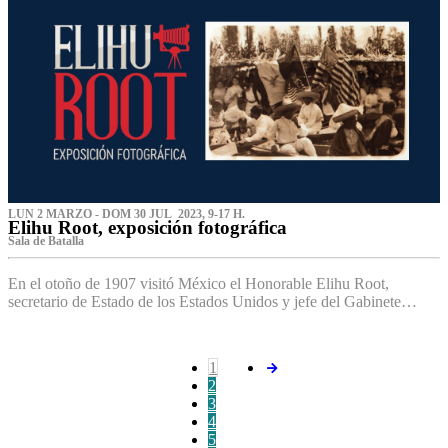
LUN 2 MARZO - DOM 30 JUL 2023, 9-17 H.
Elihu Root, exposición fotográfica
Sala de Batalla
En el otoño de 1907 visitó México el Honorable Elihu Root,
secretario de Estado de los Estados Unidos y jefe del Gabinete…
1
2
3
4
5