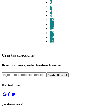
6
7
8
9
10
11
12
13
14
15
Crea tus colecciones
Regístrate para guardar tus obras favoritas
CONTINUAR
Regístrate con:
|
|
|
|
¿Ya tienes cuenta?