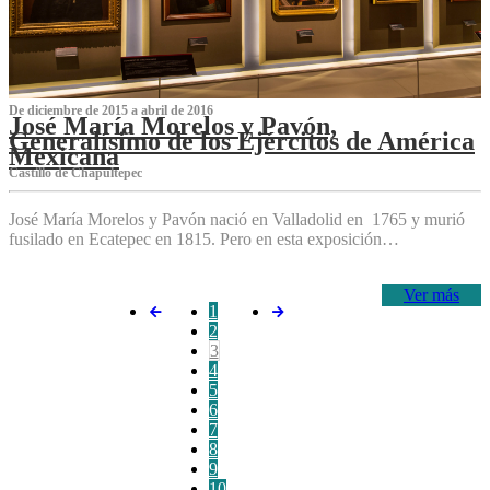
De diciembre de 2015 a abril de 2016
José María Morelos y Pavón,
Generalísimo de los Ejércitos de América
Mexicana
C‌astillo de Chapultepec
José María Morelos y Pavón nació en Valladolid en 1765 y murió
fusilado en Ecatepec en 1815. Pero en esta exposición…
Ver más
1
2
3
4
5
6
7
8
9
10