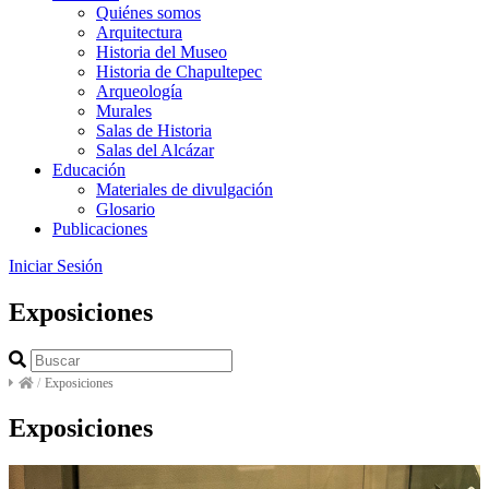
Quiénes somos
Arquitectura
Historia del Museo
Historia de Chapultepec
Arqueología
Murales
Salas de Historia
Salas del Alcázar
Educación
Materiales de divulgación
Glosario
Publicaciones
Iniciar Sesión
Exposiciones
/
Exposiciones
Exposiciones