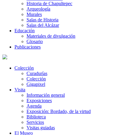
Historia de Chapultepec
Arqueología
Murales
Salas de Historia
Salas del Alcázar
Educación
Materiales de divulgación
Glosario
Publicaciones
Colección
Curadurías
Colección
Gigapixel
Visita
Información general
Exposiciones
Agenda
Exposición: Bordado, de la virtud
Biblioteca
Servicios
Visitas guiadas
El Museo