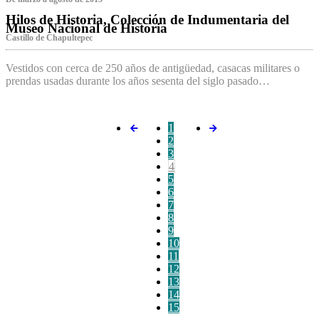
Hilos de Historia, Colección de Indumentaria del
Museo Nacional de Historia
Castillo de Chapultepec
Vestidos con cerca de 250 años de antigüedad, casacas militares o
prendas usadas durante los años sesenta del siglo pasado…
1
2
3
4
5
6
7
8
9
10
11
12
13
14
15