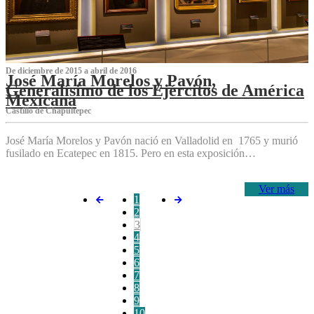
De diciembre de 2015 a abril de 2016
José María Morelos y Pavón,
Generalísimo de los Ejércitos de América
Mexicana
C‌astillo de Chapultepec
José María Morelos y Pavón nació en Valladolid en 1765 y murió
fusilado en Ecatepec en 1815. Pero en esta exposición…
Ver más
1
2
3
4
5
6
7
8
9
10