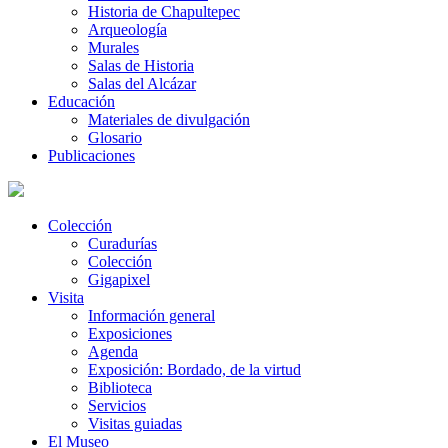
Historia de Chapultepec
Arqueología
Murales
Salas de Historia
Salas del Alcázar
Educación
Materiales de divulgación
Glosario
Publicaciones
Colección
Curadurías
Colección
Gigapixel
Visita
Información general
Exposiciones
Agenda
Exposición: Bordado, de la virtud
Biblioteca
Servicios
Visitas guiadas
El Museo