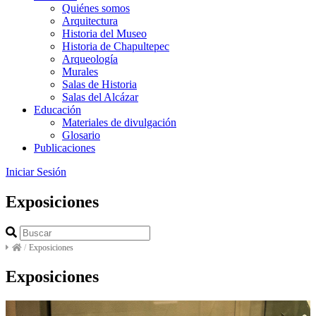
Quiénes somos
Arquitectura
Historia del Museo
Historia de Chapultepec
Arqueología
Murales
Salas de Historia
Salas del Alcázar
Educación
Materiales de divulgación
Glosario
Publicaciones
Iniciar Sesión
Exposiciones
/
Exposiciones
Exposiciones